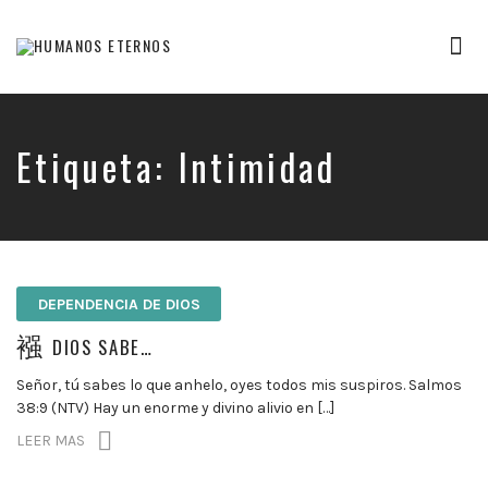
Tog
nav
Somos
humanos,
pero
Dios
Etiqueta:
Intimidad
nos
creó
para
mucho
mas
DEPENDENCIA DE DIOS
DIOS SABE…
Señor, tú sabes lo que anhelo, oyes todos mis suspiros. Salmos
38:9 (NTV) Hay un enorme y divino alivio en […]
LEER MAS