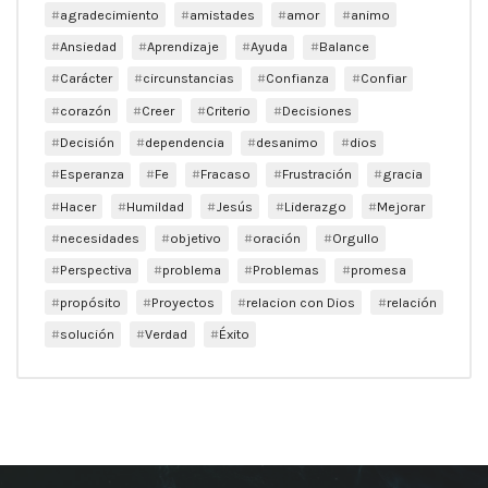
agradecimiento
amistades
amor
animo
Ansiedad
Aprendizaje
Ayuda
Balance
Carácter
circunstancias
Confianza
Confiar
corazón
Creer
Criterio
Decisiones
Decisión
dependencia
desanimo
dios
Esperanza
Fe
Fracaso
Frustración
gracia
Hacer
Humildad
Jesús
Liderazgo
Mejorar
necesidades
objetivo
oración
Orgullo
Perspectiva
problema
Problemas
promesa
propósito
Proyectos
relacion con Dios
relación
solución
Verdad
Éxito