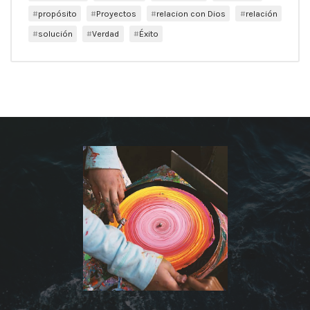
propósito
Proyectos
relacion con Dios
relación
solución
Verdad
Éxito