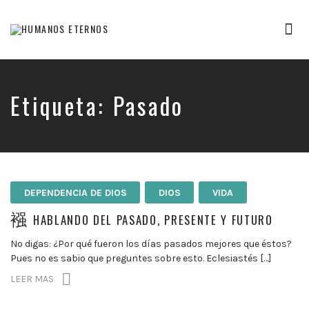
Tog
nav
Somos
humanos,
pero
Dios
Etiqueta:
Pasado
nos
creó
para
mucho
mas
DEPENDENCIA DE DIOS
DIOS
VIDA
HABLANDO DEL PASADO, PRESENTE Y FUTURO
No digas: ¿Por qué fueron los días pasados mejores que éstos?
Pues no es sabio que preguntes sobre esto. Eclesiastés […]
LEER MAS