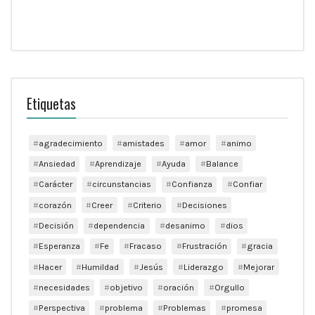
Etiquetas
agradecimiento
amistades
amor
animo
Ansiedad
Aprendizaje
Ayuda
Balance
Carácter
circunstancias
Confianza
Confiar
corazón
Creer
Criterio
Decisiones
Decisión
dependencia
desanimo
dios
Esperanza
Fe
Fracaso
Frustración
gracia
Hacer
Humildad
Jesús
Liderazgo
Mejorar
necesidades
objetivo
oración
Orgullo
Perspectiva
problema
Problemas
promesa