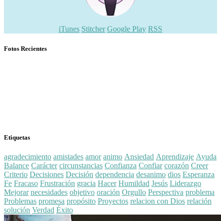
iTunes
Stitcher
Google Play
RSS
Fotos Recientes
Etiquetas
agradecimiento
amistades
amor
animo
Ansiedad
Aprendizaje
Ayuda
Balance
Carácter
circunstancias
Confianza
Confiar
corazón
Creer
Criterio
Decisiones
Decisión
dependencia
desanimo
dios
Esperanza
Fe
Fracaso
Frustración
gracia
Hacer
Humildad
Jesús
Liderazgo
Mejorar
necesidades
objetivo
oración
Orgullo
Perspectiva
problema
Problemas
promesa
propósito
Proyectos
relacion con Dios
relación
solución
Verdad
Éxito