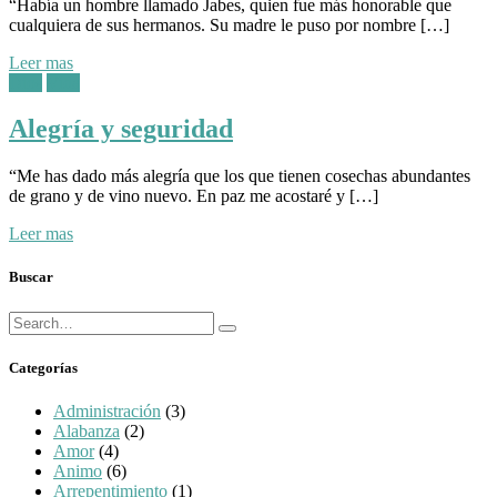
“Había un hombre llamado Jabes, quien fue más honorable que
cualquiera de sus hermanos. Su madre le puso por nombre […]
Leer mas
Posted
Dios
Vida
in:
Alegría y seguridad
“Me has dado más alegría que los que tienen cosechas abundantes
de grano y de vino nuevo. En paz me acostaré y […]
Leer mas
Buscar
Búsqueda
Buscar
para:
Categorías
Administración
(3)
Alabanza
(2)
Amor
(4)
Animo
(6)
Arrepentimiento
(1)