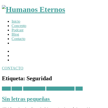
Somos
Inicio
humanos,
Concepto
pero
Podcast
Dios
Blog
nos
Contacto
creó
para
Facebook
mucho
Profile
Instagram
mas
Twitter
CONTACTO
Toggle
navigation
Etiqueta:
Seguridad
Posted
Amor
Animo
Circunstancias
Relación con Dios
Vida
in:
Sin letras pequeñas