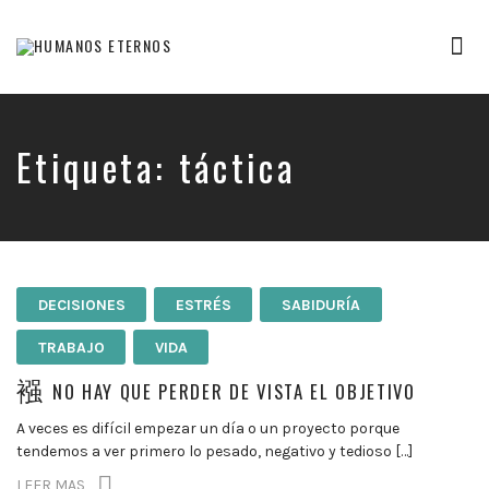
Tog
nav
Somos
humanos,
pero
Dios
Etiqueta:
táctica
nos
creó
para
mucho
mas
DECISIONES
ESTRÉS
SABIDURÍA
TRABAJO
VIDA
NO HAY QUE PERDER DE VISTA EL OBJETIVO
A veces es difícil empezar un día o un proyecto porque
tendemos a ver primero lo pesado, negativo y tedioso […]
LEER MAS