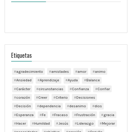
Etiquetas
agradecimiento
amistades
amor
animo
Ansiedad
Aprendizaje
Ayuda
Balance
Carácter
circunstancias
Confianza
Confiar
corazón
Creer
Criterio
Decisiones
Decisión
dependencia
desanimo
dios
Esperanza
Fe
Fracaso
Frustración
gracia
Hacer
Humildad
Jesús
Liderazgo
Mejorar
necesidades
objetivo
oración
Orgullo