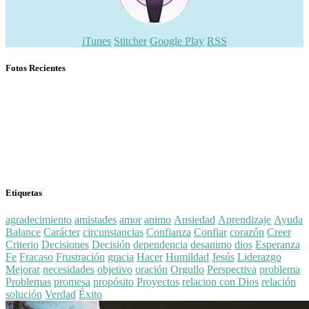
iTunes
Stitcher
Google Play
RSS
Fotos Recientes
Etiquetas
agradecimiento
amistades
amor
animo
Ansiedad
Aprendizaje
Ayuda
Balance
Carácter
circunstancias
Confianza
Confiar
corazón
Creer
Criterio
Decisiones
Decisión
dependencia
desanimo
dios
Esperanza
Fe
Fracaso
Frustración
gracia
Hacer
Humildad
Jesús
Liderazgo
Mejorar
necesidades
objetivo
oración
Orgullo
Perspectiva
problema
Problemas
promesa
propósito
Proyectos
relacion con Dios
relación
solución
Verdad
Éxito