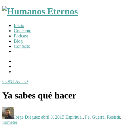
Somos
Inicio
humanos,
Concepto
pero
Podcast
Dios
Blog
nos
Contacto
creó
para
Facebook
mucho
Profile
Instagram
mas
Twitter
CONTACTO
Toggle
navigation
Ya sabes qué hacer
Posted
Posted
Posted
by:
on
in:
Jorge Dieguez
abril 8, 2015
Espiritual
,
Fe
,
Guerra
,
Resistir
,
Someter