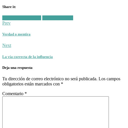
Share it:
Facebook
Twitter
Posted
Dependencia de Dios
Guerra Espiritual
in:
Prev
Verdad o mentira
Next
La vía correcta de la influencia
Deja una respuesta
Tu dirección de correo electrónico no será publicada.
Los campos
obligatorios están marcados con
*
Comentario
*