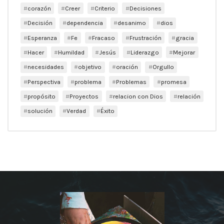
corazón
Creer
Criterio
Decisiones
Decisión
dependencia
desanimo
dios
Esperanza
Fe
Fracaso
Frustración
gracia
Hacer
Humildad
Jesús
Liderazgo
Mejorar
necesidades
objetivo
oración
Orgullo
Perspectiva
problema
Problemas
promesa
propósito
Proyectos
relacion con Dios
relación
solución
Verdad
Éxito