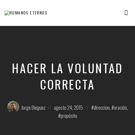
Tog
nav
Somos
humanos,
pero
Dios
nos
creó
para
HACER LA VOLUNTAD
mucho
mas
CORRECTA
Posted
Posted
Posted
Jorge Dieguez
agosto 24, 2015
direccion
,
oración
,
by:
on
in:
propósito