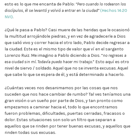
esto es lo que me encanta de Pablo:
“Pero cuando lo rodearon los
discípulos, él se levantó y volvió a entrar en la ciudad”
(Hechos 14:20
NVI)
.
¿Qué le pasa a Pablo? Casi muere de las heridas que le ocasionó
la multitud arrojándole piedras, y en vez de agradecerle a Dios
que salió vivo y correr hacia el otro lado, Pablo decide regresar a
la ciudad. Este es el mismo tipo de valor que ví en el sargento
Lorenzo Ruiz. Me imagino a Pablo diciendo a Dios. “
no regreses a
esa ciudad sin mí. Todavía puedo hacer mi trabajo.
” Esto aquí es otro
nivel de siervo / soldado. Aquel que no se inventa excusas. Aquel
que sabe lo que se espera de él, y está determinado a hacerlo.
¿Cuántas veces nos desanimamos por las cosas que nos
suceden que nos hace cambiar de rumbo? Tal ves teníamos una
gran visión o un sueño por parte de Dios, y tan pronto como
empezamos a caminar hacia el, todo lo que encontramos
fueron problemas, dificultades, puertas cerradas, fracasos o
dolor. Estas situaciones son solo un filtro que separan a
aquellos que se rinden por tener buenas excusas, y aquellos que
rinden todas sus excusas.