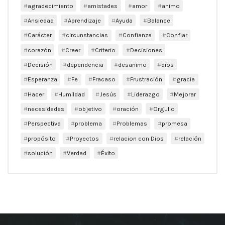
agradecimiento
amistades
amor
animo
Ansiedad
Aprendizaje
Ayuda
Balance
Carácter
circunstancias
Confianza
Confiar
corazón
Creer
Criterio
Decisiones
Decisión
dependencia
desanimo
dios
Esperanza
Fe
Fracaso
Frustración
gracia
Hacer
Humildad
Jesús
Liderazgo
Mejorar
necesidades
objetivo
oración
Orgullo
Perspectiva
problema
Problemas
promesa
propósito
Proyectos
relacion con Dios
relación
solución
Verdad
Éxito