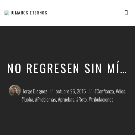
Tog
nav
Somos
humanos,
pero
Dios
nos
creó
para
NO REGRESEN SIN MÍ…
mucho
mas
Posted
Posted
Posted
Jorge Dieguez
octubre 26, 2015
Confianza
,
dios
,
by:
on
in:
lucha
,
Problemas
,
pruebas
,
Reto
,
tribulaciones