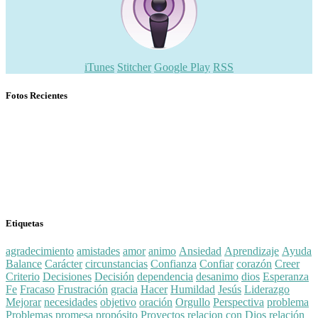
iTunes
Stitcher
Google Play
RSS
Fotos Recientes
Etiquetas
agradecimiento
amistades
amor
animo
Ansiedad
Aprendizaje
Ayuda
Balance
Carácter
circunstancias
Confianza
Confiar
corazón
Creer
Criterio
Decisiones
Decisión
dependencia
desanimo
dios
Esperanza
Fe
Fracaso
Frustración
gracia
Hacer
Humildad
Jesús
Liderazgo
Mejorar
necesidades
objetivo
oración
Orgullo
Perspectiva
problema
Problemas
promesa
propósito
Proyectos
relacion con Dios
relación