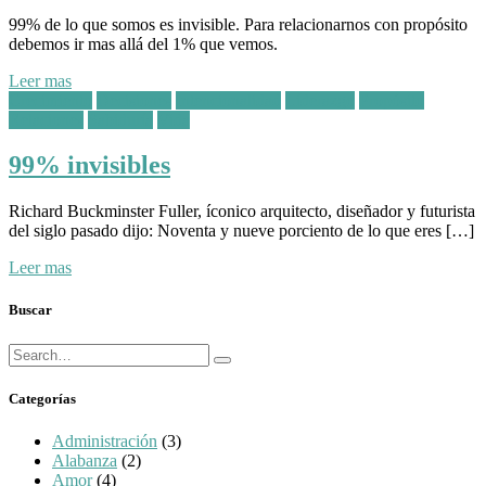
99% de lo que somos es invisible. Para relacionarnos con propósito
debemos ir mas allá del 1% que vemos.
Leer mas
Posted
Crecimiento
Decisiones
Intencionalidad
Líderazgo
Propósito
in:
Relaciones
Sabiduría
Vida
99% invisibles
Richard Buckminster Fuller, íconico arquitecto, diseñador y futurista
del siglo pasado dijo: Noventa y nueve porciento de lo que eres […]
Leer mas
Buscar
Búsqueda
Buscar
para:
Categorías
Administración
(3)
Alabanza
(2)
Amor
(4)