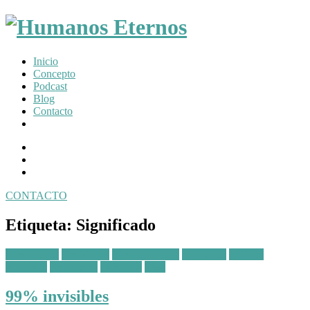
Somos
Inicio
humanos,
Concepto
pero
Podcast
Dios
Blog
nos
Contacto
creó
para
Facebook
mucho
Profile
Instagram
mas
Twitter
CONTACTO
Toggle
navigation
Etiqueta:
Significado
Posted
Crecimiento
Decisiones
Intencionalidad
Líderazgo
Prójimo
in:
Propósito
Relaciones
Sabiduría
Vida
99% invisibles