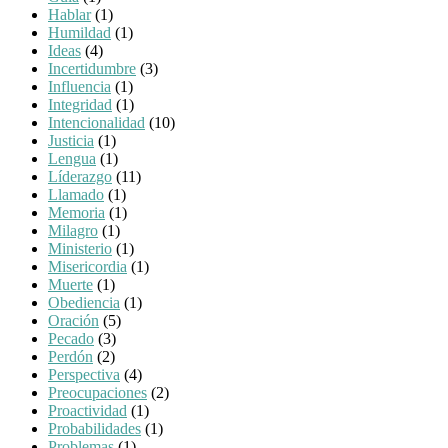
Hablar
(1)
Humildad
(1)
Ideas
(4)
Incertidumbre
(3)
Influencia
(1)
Integridad
(1)
Intencionalidad
(10)
Justicia
(1)
Lengua
(1)
Líderazgo
(11)
Llamado
(1)
Memoria
(1)
Milagro
(1)
Ministerio
(1)
Misericordia
(1)
Muerte
(1)
Obediencia
(1)
Oración
(5)
Pecado
(3)
Perdón
(2)
Perspectiva
(4)
Preocupaciones
(2)
Proactividad
(1)
Probabilidades
(1)
Problemas
(1)