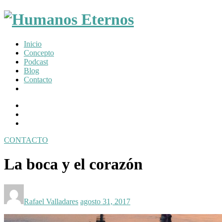
Somos
Inicio
humanos,
Concepto
pero
Podcast
Dios
Blog
nos
Contacto
creó
para
Facebook
mucho
Profile
Instagram
mas
Twitter
CONTACTO
Toggle
navigation
La boca y el corazón
Posted
Posted
by:
on
Rafael Valladares
agosto 31, 2017