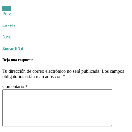
Facebook
Twitter
Posted
Vida
in:
Prev
La vida
Next
Entrar EN ti
Deja una respuesta
Tu dirección de correo electrónico no será publicada.
Los campos
obligatorios están marcados con
*
Comentario
*