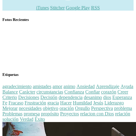
iTunes
Stitcher
Google Play
RSS
Fotos Recientes
Etiquetas
agradecimiento
amistades
amor
animo
Ansiedad
Aprendizaje
Ayuda
Balance
Carácter
circunstancias
Confianza
Confiar
corazón
Creer
Criterio
Decisiones
Decisión
dependencia
desanimo
dios
Esperanza
Fe
Fracaso
Frustración
gracia
Hacer
Humildad
Jesús
Liderazgo
Mejorar
necesidades
objetivo
oración
Orgullo
Perspectiva
problema
Problemas
promesa
propósito
Proyectos
relacion con Dios
relación
solución
Verdad
Éxito