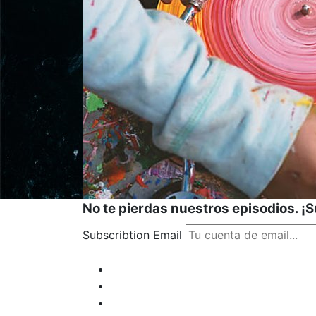
No te pierdas nuestros episodios. ¡
Subscribtion Email
Facebook
Profile
Instagram
Twitter