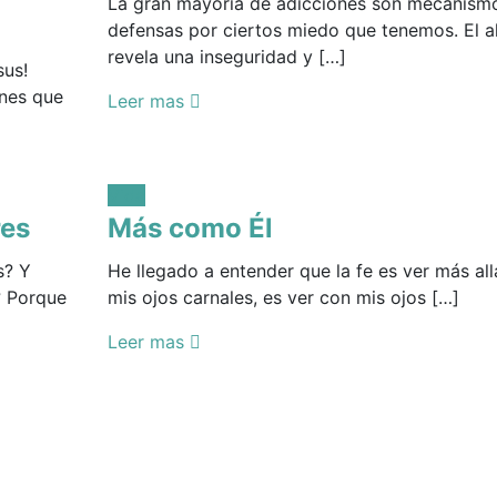
La gran mayoría de adicciones son mecanism
defensas por ciertos miedo que tenemos. El 
revela una inseguridad y […]
sus!
ones que
Leer mas
Posted
Vida
in:
res
Más como Él
s? Y
He llegado a entender que la fe es ver más all
? Porque
mis ojos carnales, es ver con mis ojos […]
Leer mas