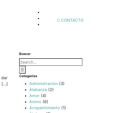
Facebook
Profile
Instagram
CONTACTO
Toggle
Twitter
navigation
Buscar
Búsqueda
para:
Buscar
Categorías
 dar
Administración
(3)
 […]
Alabanza
(2)
Amor
(4)
Animo
(6)
Arrepentimiento
(1)