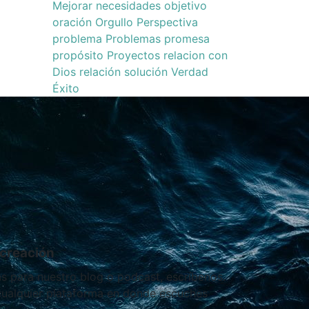
Mejorar
necesidades
objetivo
oración
Orgullo
Perspectiva
problema
Problemas
promesa
propósito
Proyectos
relacion con
Dios
relación
solución
Verdad
Éxito
creación
as para nuestro blog o podcast, escríbenos.
 cualquier plataforma en donde escuches