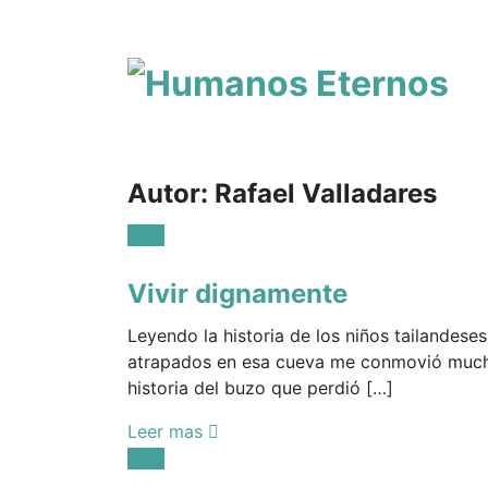
Somos
humanos,
pero
Autor:
Rafael Valladares
Dios
Posted
Vida
nos
in:
creó
para
Vivir dignamente
mucho
Leyendo la historia de los niños tailandeses
mas
atrapados en esa cueva me conmovió much
historia del buzo que perdió […]
Leer mas
Posted
Vida
in: