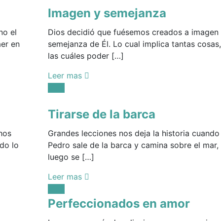
Imagen y semejanza
no el
Dios decidió que fuésemos creados a imagen
er en
semejanza de Él. Lo cual implica tantas cosas,
las cuáles poder […]
Leer mas
Posted
Vida
in:
Tirarse de la barca
hos
Grandes lecciones nos deja la historia cuando
do lo
Pedro sale de la barca y camina sobre el mar,
luego se […]
Leer mas
Posted
Vida
in:
Perfeccionados en amor