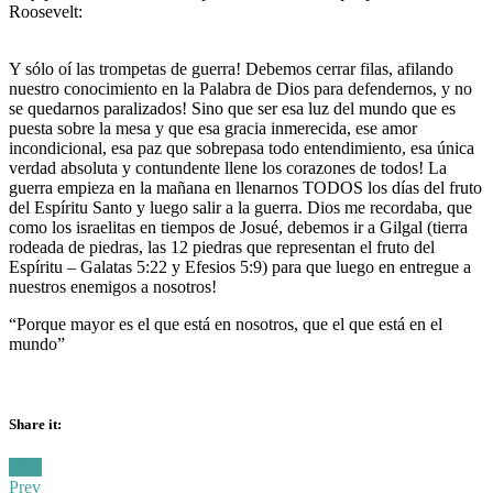
Roosevelt:
Y sólo oí las trompetas de guerra! Debemos cerrar filas, afilando
nuestro conocimiento en la Palabra de Dios para defendernos, y no
se quedarnos paralizados! Sino que ser esa luz del mundo que es
puesta sobre la mesa y que esa gracia inmerecida, ese amor
incondicional, esa paz que sobrepasa todo entendimiento, esa única
verdad absoluta y contundente llene los corazones de todos! La
guerra empieza en la mañana en llenarnos TODOS los días del fruto
del Espíritu Santo y luego salir a la guerra. Dios me recordaba, que
como los israelitas en tiempos de Josué, debemos ir a Gilgal (tierra
rodeada de piedras, las 12 piedras que representan el fruto del
Espíritu – Galatas 5:22 y Efesios 5:9) para que luego en entregue a
nuestros enemigos a nosotros!
“Porque mayor es el que está en nosotros, que el que está en el
mundo”
Share it:
Facebook
Twitter
Posted
Vida
in:
Prev