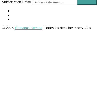
Subscribtion Email
Facebook
Profile
Instagram
Twitter
© 2026
Humanos Eternos
. Todos los derechos reservados.