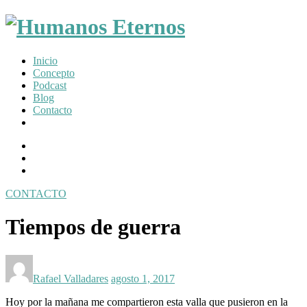
Somos
Inicio
humanos,
Concepto
pero
Podcast
Dios
Blog
nos
Contacto
creó
para
Facebook
mucho
Profile
Instagram
mas
Twitter
CONTACTO
Toggle
navigation
Tiempos de guerra
Posted
Posted
by:
on
Rafael Valladares
agosto 1, 2017
Hoy por la mañana me compartieron esta valla que pusieron en la