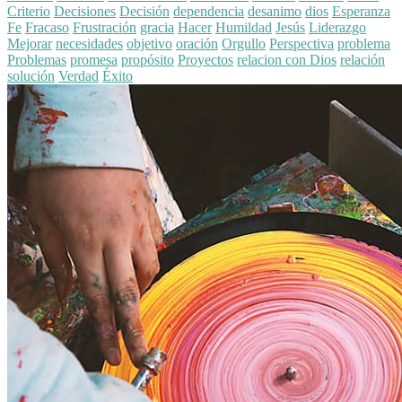
Criterio
Decisiones
Decisión
dependencia
desanimo
dios
Esperanza
Fe
Fracaso
Frustración
gracia
Hacer
Humildad
Jesús
Liderazgo
Mejorar
necesidades
objetivo
oración
Orgullo
Perspectiva
problema
Problemas
promesa
propósito
Proyectos
relacion con Dios
relación
solución
Verdad
Éxito