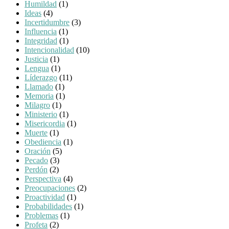
Humildad
(1)
Ideas
(4)
Incertidumbre
(3)
Influencia
(1)
Integridad
(1)
Intencionalidad
(10)
Justicia
(1)
Lengua
(1)
Líderazgo
(11)
Llamado
(1)
Memoria
(1)
Milagro
(1)
Ministerio
(1)
Misericordia
(1)
Muerte
(1)
Obediencia
(1)
Oración
(5)
Pecado
(3)
Perdón
(2)
Perspectiva
(4)
Preocupaciones
(2)
Proactividad
(1)
Probabilidades
(1)
Problemas
(1)
Profeta
(2)