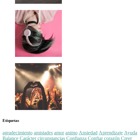
Etiquetas
agradecimiento
amistades
amor
animo
Ansiedad
Aprendizaje
Ayuda
Balance
Carácter
circunstancias
Confianza
Confiar
corazón
Creer